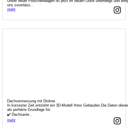
Unser neuer Pritschenwagen ist jetzt im neuen Outfit unterwegs und brin
uns zuverläss...
mehr
Dachvermessung mit Drohne
In kürzester Zeit entsteht ein 3D-Modell Ihres Gebäudes.Die Daten diene
als perfekte Grundlage für:
✔️ Dachsanie...
mehr